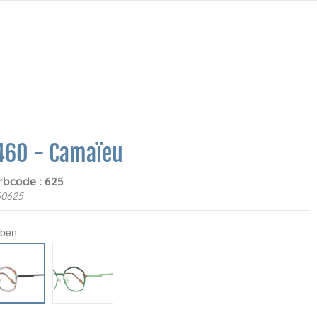
460 - Camaïeu
rbcode : 625
60625
rben