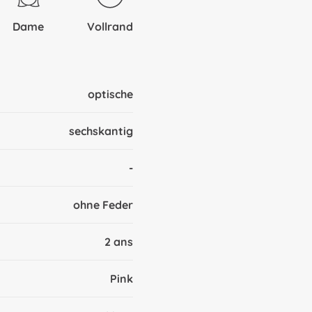
Dame
Vollrand
optische
sechskantig
-
ohne Feder
2 ans
Pink