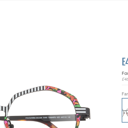
E
Fa
E4
Fa