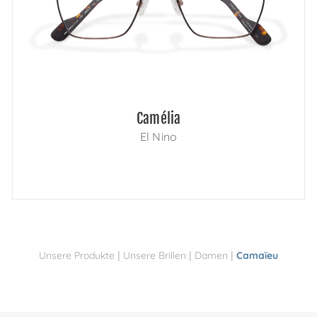
Camélia
El Nino
|
|
|
Unsere Produkte
Unsere Brillen
Damen
Camaïeu