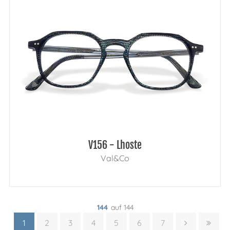
V156 - Lhoste
Val&Co
144
auf 144
1
2
3
4
5
6
7