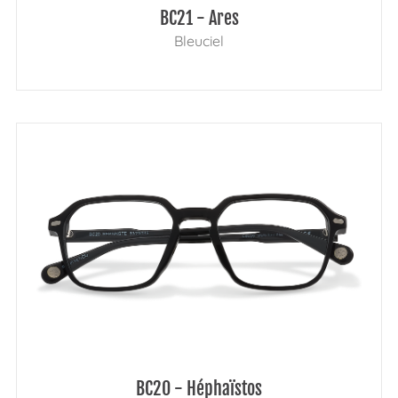
BC21 - Ares
Bleuciel
BC20 - Héphaïstos