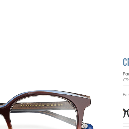
C
Fa
C54
Fa