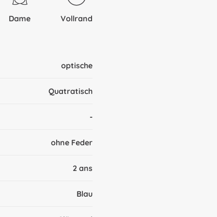
Dame
Vollrand
optische
Quatratisch
-
ohne Feder
2 ans
Blau