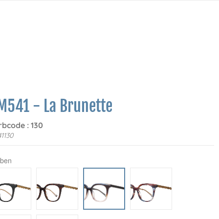
M541 - La Brunette
rbcode : 130
1130
rben