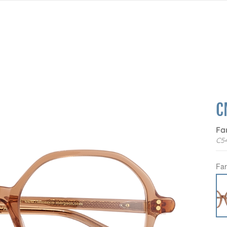
C
Fa
C5
Fa