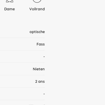
Dame
Vollrand
optische
Fass
-
Nieten
2 ans
-