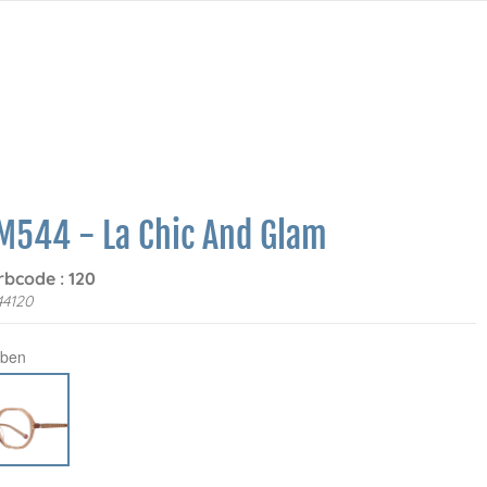
M544 - La Chic And Glam
rbcode : 120
44120
rben