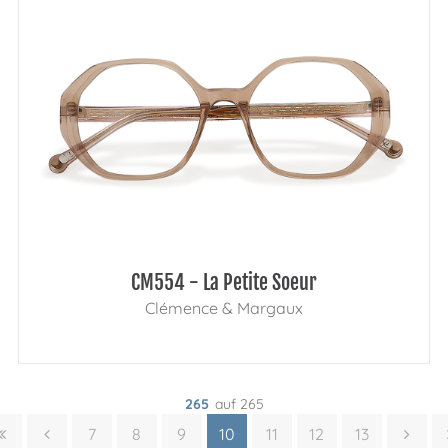
CM554 - La Petite Soeur
Clémence & Margaux
265
auf 265
7
8
9
10
11
12
13