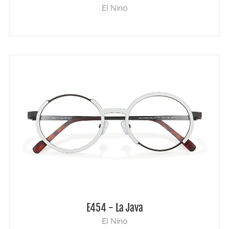
El Nino
E454 - La Java
El Nino